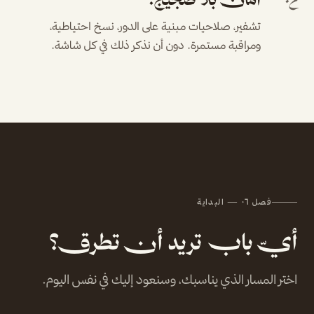
٠٤
تشفير، صلاحيات مبنية على الدور، نسخ احتياطية،
ومراقبة مستمرة. دون أن نذكر ذلك في كل شاشة.
فصل ٠٦ — البداية
أيّ باب تريد أن تطرق؟
اختر المسار الذي يناسبك، وسنعود إليك في نفس اليوم.