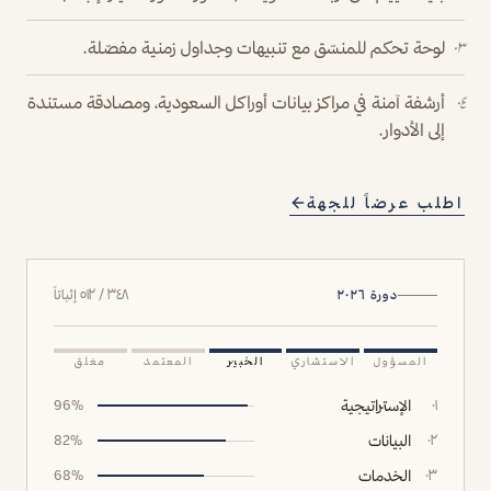
لوحة تحكم للمنسّق مع تنبيهات وجداول زمنية مفصّلة.
٠٣
أرشفة آمنة في مراكز بيانات أوراكل السعودية، ومصادقة مستندة
٠٤
إلى الأدوار.
اطلب عرضاً للجهة
٣٤٨ / ٥١٢ إثباتاً
دورة ٢٠٢٦
المسؤول
الاستشاري
الخبير
المعتمد
مغلق
الإستراتيجية
96
%
٠١
البيانات
82
%
٠٢
الخدمات
68
%
٠٣