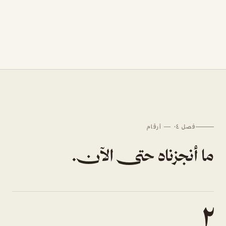
فصل ٠٤ — أرقام
ما أنجزناه حتى الآن.
٢