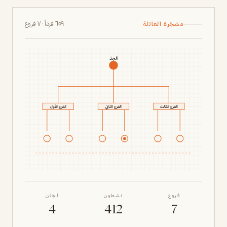
٦٥٩ فرداً · ٧ فروع
مشجّرة العائلة
الجدّ
الفرع الثالث
الفرع الثاني
الفرع الأول
فروع
نشطون
لجان
4
412
7