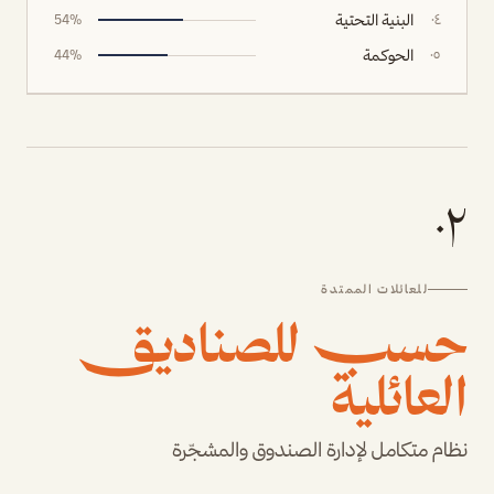
البنية التحتية
54
%
٠٤
الحوكمة
44
%
٠٥
٠٢
للعائلات الممتدة
حسب للصناديق
العائلية
نظام متكامل لإدارة الصندوق والمشجّرة