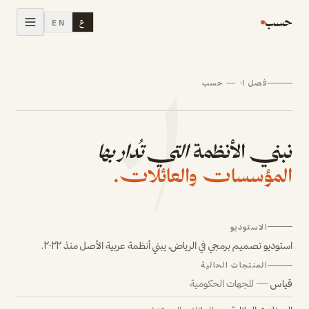
حسب
ع
EN
٠١
فصل ٠١ — حسب
الأنظمة
قياس
نبني الأنظمة
التي تُدار بها
الصناديق العائلية
المؤسسات والعائلات.
من نحن
02
الاستوديو
تواصل
06
استوديو تصميم برمجي في الرياض، يبني أنظمة عربية الأصل منذ ٢٠٢٢.
المنتجات الحالية
قياس
—
للجهات الحكومية